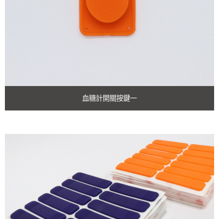
醫療儀器用矽膠件
飲水設備用矽膠件
血糖計開關按鍵一