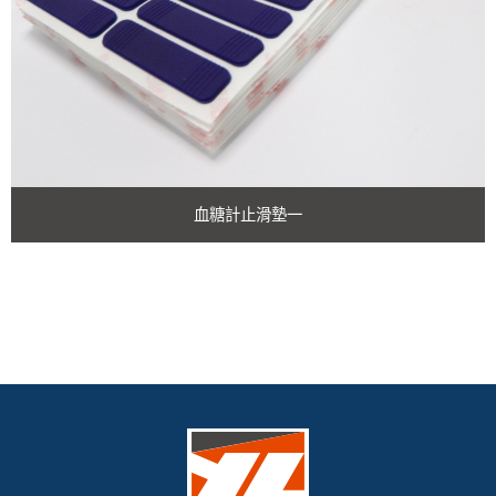
血糖計止滑墊一