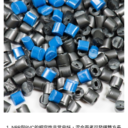
EPM、EPDM
IR
IIR
SBR
SILICONE
FVMQ
FKM
NBR與PVC的相容性非常良好，混合兩者可發揮雙方長