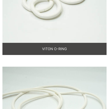
O環
VITON O-RING