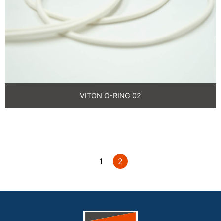
VITON O-RING 02
1
2